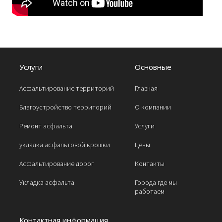
Услуги
Основные
Асфальтирование территорий
Главная
Благоустройство территорий
О компании
Ремонт асфальта
Услуги
укладка асфальтовой крошки
Цены
Асфальтирование дорог
Контакты
Укладка асфальта
Города где мы
работаем
Контактная информация